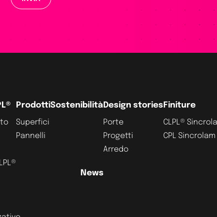
PL®
Prodotti
Sostenibilità
Design stories
Finiture
ato
Superfici
Porte
CLPL® Sincrol
Pannelli
Progetti
CPL Sincrolam
Arredo
CLPL®
News