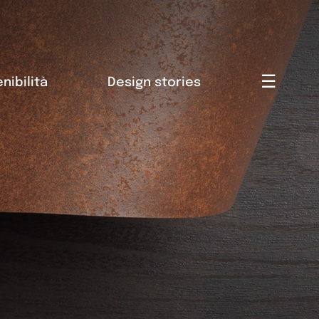
☰
nibilità
Design stories