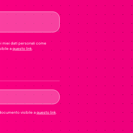
ei miei dati personali come
sibile a
questo link
.
e vuoto questo campo.
 documento visibile a
questo link
.