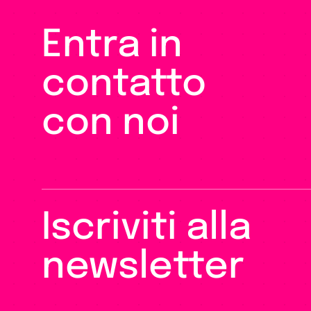
Entra in
contatto
con noi
Iscriviti alla
newsletter