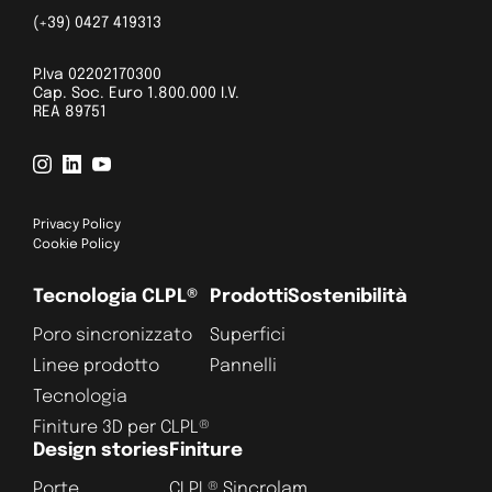
(+39) 0427 419313
P.Iva 02202170300
Cap. Soc. Euro 1.800.000 I.V.
REA 89751
Privacy Policy
Cookie Policy
Tecnologia CLPL®
Prodotti
Sostenibilità
Poro sincronizzato
Superfici
Linee prodotto
Pannelli
Tecnologia
Finiture 3D per CLPL®
Design stories
Finiture
Porte
CLPL® Sincrolam