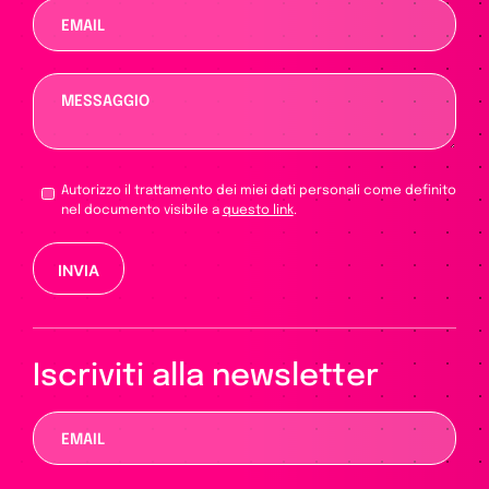
Autorizzo il trattamento dei miei dati personali come definito
nel documento visibile a
questo link
.
Si prega di lasciare vuoto questo campo.
Iscriviti alla newsletter