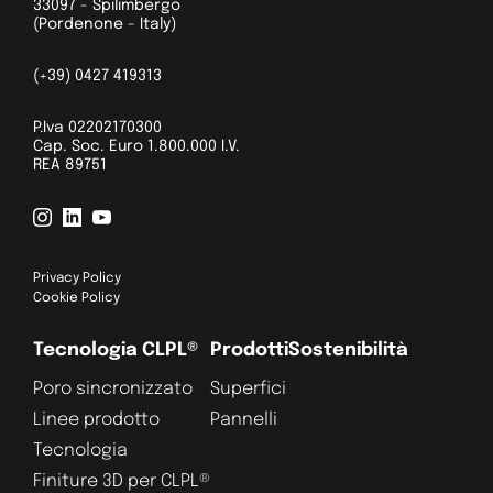
33097 - Spilimbergo
(Pordenone - Italy)
(+39) 0427 419313
P.Iva 02202170300
Cap. Soc. Euro 1.800.000 I.V.
REA 89751
Privacy Policy
Cookie Policy
Tecnologia CLPL®
Prodotti
Sostenibilità
Poro sincronizzato
Superfici
Linee prodotto
Pannelli
Tecnologia
Finiture 3D per CLPL®