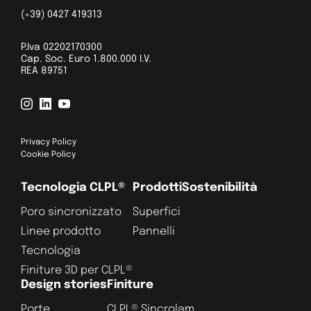
(+39) 0427 419313
P.Iva 02202170300
Cap. Soc. Euro 1.800.000 I.V.
REA 89751
Privacy Policy
Cookie Policy
Tecnologia CLPL®
Prodotti
Sostenibilità
Poro sincronizzato
Superfici
Linee prodotto
Pannelli
Tecnologia
Finiture 3D per CLPL®
Design stories
Finiture
Porte
CLPL® Sincrolam