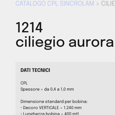
CATALOGO CPL SINCROLAM
> CILI
1214
ciliegio aurora
DATI TECNICI
CPL
Spessore = da 0,4 a 1,0 mm
Dimensione standard per bobina:
• Decoro VERTICALE = 1.240 mm
• Lunghezza bobina = 400 mtl