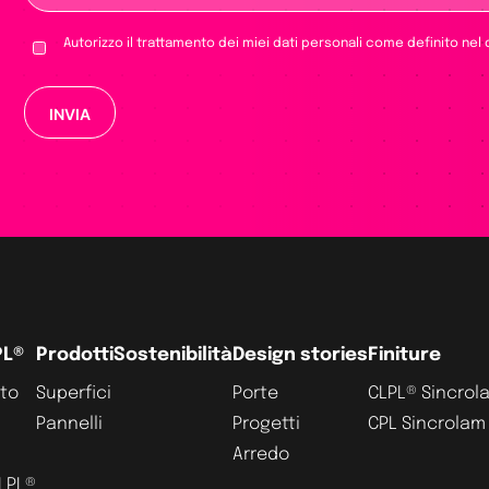
Autorizzo il trattamento dei miei dati personali come definito nel
Si prega di lasciare vuoto questo campo.
PL®
Prodotti
Sostenibilità
Design stories
Finiture
ato
Superfici
Porte
CLPL® Sincrol
Pannelli
Progetti
CPL Sincrolam
Arredo
CLPL®