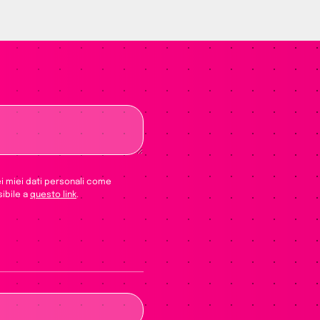
ei miei dati personali come
sibile a
questo link
.
e vuoto questo campo.