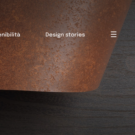
☰
nibilità
Design stories