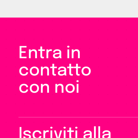
Entra in
contatto
con noi
Iscriviti alla