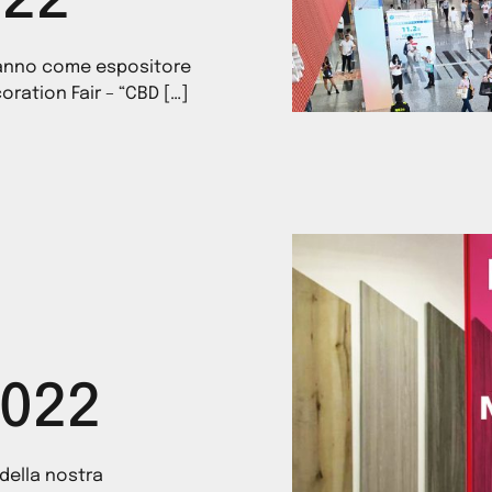
22
t’anno come espositore
oration Fair – “CBD […]
2022
 della nostra