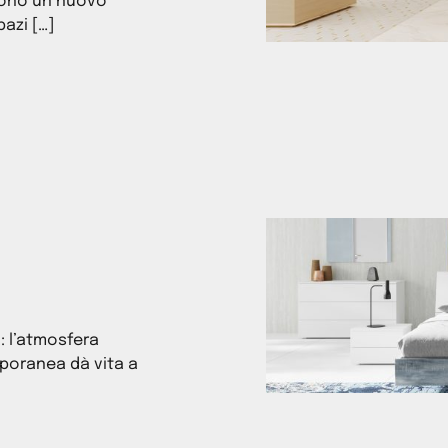
scono un nuovo
pazi […]
a: l’atmosfera
poranea dà vita a