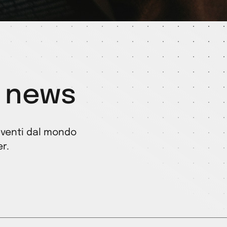
e news
 eventi dal mondo
r.