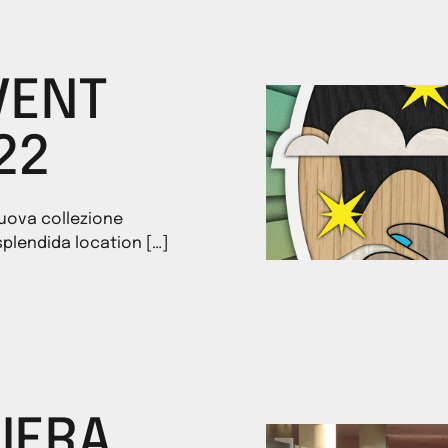
VENT
22
nuova collezione
splendida location […]
FIERA