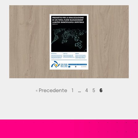
« Precedente
1
…
4
5
6