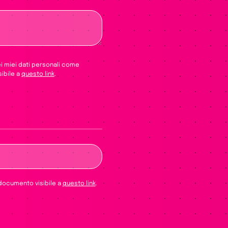
ei miei dati personali come
sibile a
questo link
.
re vuoto questo campo.
 documento visibile a
questo link
.