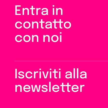
Entra in
contatto
con noi
Iscriviti alla
newsletter