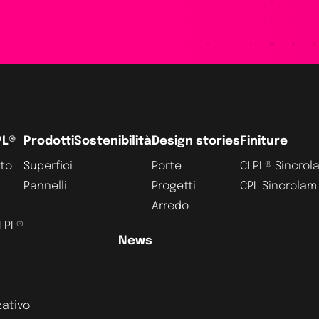
PL®
Prodotti
Sostenibilità
Design stories
Finiture
ato
Superfici
Porte
CLPL® Sincrol
Pannelli
Progetti
CPL Sincrolam
Arredo
CLPL®
News
zativo