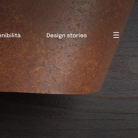
☰
nibilità
Design stories