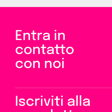
Entra in
contatto
con noi
Iscriviti alla