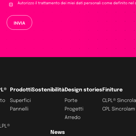
Autorizzo il trattamento dei miei dati personali come definito nel
Si prega di lasciare vuoto questo campo.
PL®
Prodotti
Sostenibilità
Design stories
Finiture
ato
Superfici
Porte
CLPL® Sincrol
Pannelli
Progetti
CPL Sincrolam
Arredo
CLPL®
News