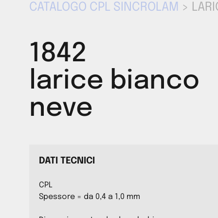
CATALOGO CPL SINCROLAM
> LARI
1842
larice bianco
neve
DATI TECNICI
CPL
Spessore = da 0,4 a 1,0 mm