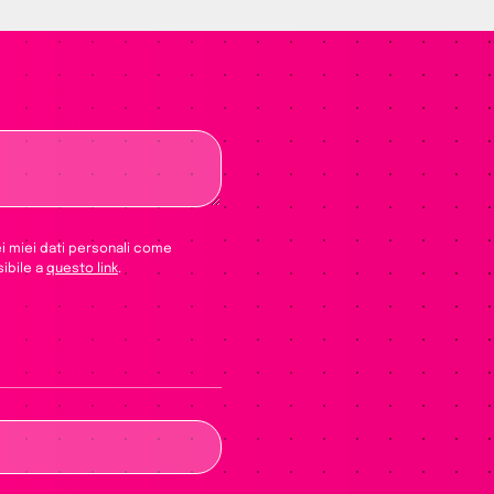
ei miei dati personali come
sibile a
questo link
.
re vuoto questo campo.